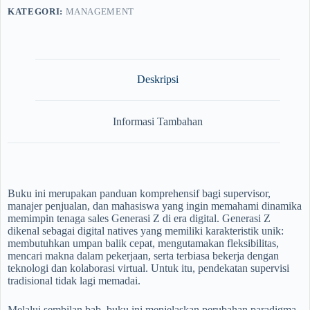
KATEGORI:
MANAGEMENT
Deskripsi
Informasi Tambahan
Buku ini merupakan panduan komprehensif bagi supervisor,
manajer penjualan, dan mahasiswa yang ingin memahami dinamika
memimpin tenaga sales Generasi Z di era digital. Generasi Z
dikenal sebagai digital natives yang memiliki karakteristik unik:
membutuhkan umpan balik cepat, mengutamakan fleksibilitas,
mencari makna dalam pekerjaan, serta terbiasa bekerja dengan
teknologi dan kolaborasi virtual. Untuk itu, pendekatan supervisi
tradisional tidak lagi memadai.
Melalui sembilan bab, buku ini menjelaskan perubahan paradigma