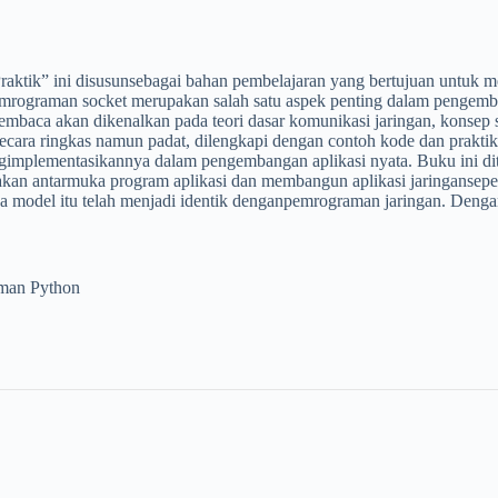
raktik
”
ini
disusun
sebagai
bahan
pembelajaran
yang
bertujuan
untuk
m
mrograman
socket
merupakan
salah
satu
aspek
penting
dalam
pengemb
embaca
akan
dikenalkan
pada
teori
dasar
komunikasi
jaringan
,
konsep
ecara
ringkas
namun
padat
,
dilengkapi
dengan
contoh
kode
dan
praktik
gimplementasikannya
dalam
pengembangan
aplikasi
nyata
.
Buku
ini
di
akan
antarmuka
program
aplikasi
dan
membangun
aplikasi
jaringan
sepe
a
model
itu
telah
menjadi
identik
dengan
pemrograman
jaringan
.
Denga
man
Python