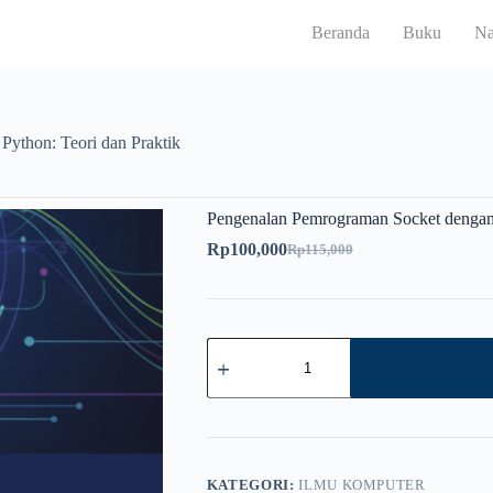
Beranda
Buku
Na
ython: Teori dan Praktik
Pengenalan Pemrograman Socket dengan 
Rp
100,000
Rp
115,000
KATEGORI:
ILMU KOMPUTER