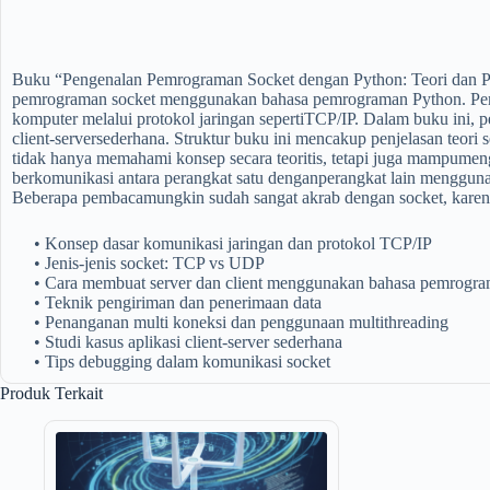
Buku
“
Pengenalan
Pemrograman
Socket
dengan
Python: Teori dan
P
pemrograman
socket
menggunakan
bahasa
pemrograman
Python.
Pe
komputer
melalui
protokol
jaringan
seperti
TCP/IP. Dalam
buku
ini
,
p
client-server
sederhana
.
Struktur
buku
ini
mencakup
penjelasan
teori
s
tidak
hanya
memahami
konsep
secara
teoritis
,
tetapi
juga
mampu
men
berkomunikasi
antara
perangkat
satu
dengan
perangkat
lain
menggun
Beberapa
pembaca
mungkin
sudah
sangat
akrab
dengan
socket
,
karen
•
Konsep
dasar
komunikasi
jaringan
dan
protokol
TCP/IP
•
Jenis-
jenis
socket: TCP vs UDP
•
Cara
membuat
server dan client
menggunakan
bahasa
pemrogra
•
Teknik
pengiriman
dan
penerimaan
data
•
Penanganan
multi
koneksi
dan
penggunaan
multithreading
•
Studi
kasus
aplikasi
client-server
sederhana
•
Tips debugging
dalam
komunikasi
socket
Produk Terkait