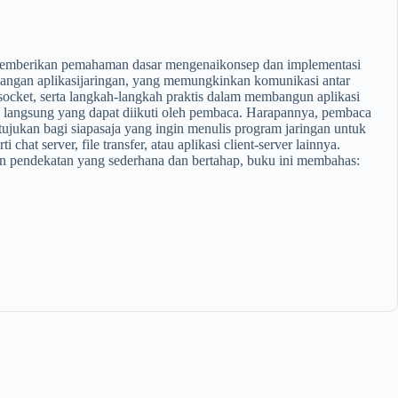
emberikan
pemahaman
dasar
mengenai
konsep
dan
implementasi
angan
aplikasi
jaringan
, yang
memungkinkan
komunikasi
antar
socket
,
serta
langkah-langkah
praktis
dalam
membangun
aplikasi
langsung
yang
dapat
diikuti
oleh
pembaca
.
Harapannya
,
pembaca
tujukan
bagi
siapa
saja
yang
ingin
menulis
program
jaringan
untuk
rti
chat server, file transfer,
atau
aplikasi
client-server
lainnya
.
n
pendekatan
yang
sederhana
dan
bertahap
,
buku
ini
membahas
: